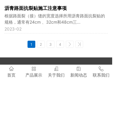
沥青路面抗裂贴施工注意事项
根据路面裂（接）缝的宽度选择所用沥青路面抗裂贴的
规格，通常有24cm 、32cm和48cm三...
2023-02
1
2
3
4
联系我们
首页
产品展示
关于我们
新闻动态
联系我们
全国服务电话：0373-5596136
联系人：孙经理
手机：17739116006
邮箱： shirui373@163.com
公司总部：河南省新乡市新乡县翟坡镇鸿泰大道176号
© 2023新乡市时瑞公路养护技术有限公司
豫ICP备17000592号-2